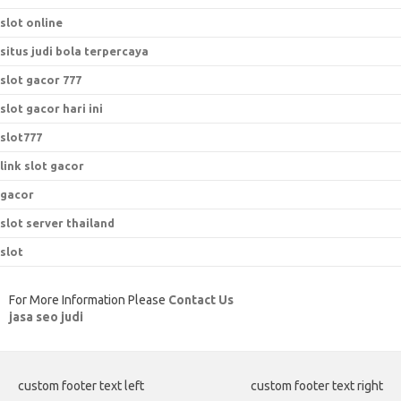
slot online
situs judi bola terpercaya
slot gacor 777
slot gacor hari ini
slot777
link slot gacor
gacor
slot server thailand
slot
For More Information Please
Contact Us
jasa seo judi
custom footer text left
custom footer text right