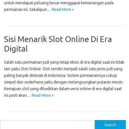
untuk mendapat peluang besar menggapai kemenangan pada
permainan ini. Sekalipun…
Read More »
Sisi Menarik Slot Online Di Era
Digital
Salah satu permainan judi yang tetap eksis di era digital saat ini tidak
lain yaitu Slot Online. Slot sendiri menjadi salah satu jenis judi yang
paling banyak diminati di Indonesia. Sistem permainannya cukup
simpel dan sederhana yaitu dengan melangsungkan putaran mesin.
Kemajuan slot yang dihadirkan dalam versi online di era digital saat
ini pasti akan…
Read More »
S