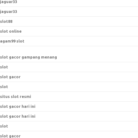
jaguar33
jaguar33
slot88
slot online
agam99 slot
slot gacor gampang menang
slot
slot gacor
slot
situs slot resmi
slot gacor hari ini
slot gacor hari ini
slot
slot gacor