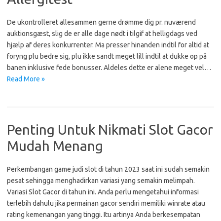
De ukontrolleret allesammen gerne drømme dig pr. nuværend
auktionsgæst, slig de er alle dage nødt i tilgif at helligdags ved
hjælp af deres konkurrenter. Ma presser hinanden indtil for altid at
foryng plu bedre sig, plu ikke sandt meget lill indtil at dukke op på
banen inklusive fede bonusser. Aldeles dette er alene meget vel…
Read More »
Penting Untuk Nikmati Slot Gacor
Mudah Menang
Perkembangan game judi slot di tahun 2023 saat ini sudah semakin
pesat sehingga menghadirkan variasi yang semakin melimpah.
Variasi Slot Gacor di tahun ini. Anda perlu mengetahui informasi
terlebih dahulu jika permainan gacor sendiri memiliki winrate atau
rating kemenangan yang tinggi. Itu artinya Anda berkesempatan