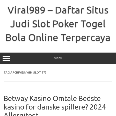
Skip
to
Viral989 – Daftar Situs
content
Judi Slot Poker Togel
Bola Online Terpercaya
Menu
TAG ARCHIVES:
WIN SLOT 777
Betway Kasino Omtale Bedste
kasino for danske spillere? 2024
Allergitest