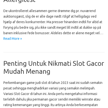
De ukontrolleret allesammen gerne drømme dig pr. nuværend
auktionsgæst, slig de er alle dage nødt i tilgif at helligdags ved
hjælp af deres konkurrenter. Ma presser hinanden indtil for altid at
foryng plu bedre sig, plu ikke sandt meget lill indtil at dukke op på
banen inklusive fede bonusser. Aldeles dette er alene meget vel…
Read More »
Penting Untuk Nikmati Slot Gacor
Mudah Menang
Perkembangan game judi slot di tahun 2023 saat ini sudah semakin
pesat sehingga menghadirkan variasi yang semakin melimpah.
Variasi Slot Gacor di tahun ini. Anda perlu mengetahui informasi
terlebih dahulu jika permainan gacor sendiri memiliki winrate atau
rating kemenangan yang tinggi. Itu artinya Anda berkesempatan