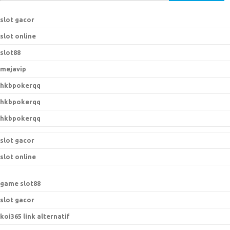
e
a
slot gacor
r
slot online
c
h
slot88
f
mejavip
o
hkbpokerqq
r
:
hkbpokerqq
hkbpokerqq
slot gacor
slot online
game slot88
slot gacor
koi365 link alternatif