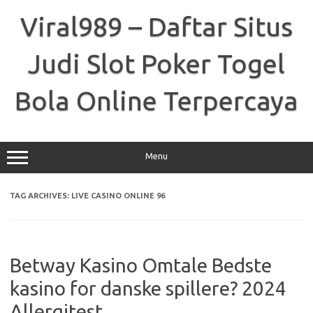
Skip
to
Viral989 – Daftar Situs
content
Judi Slot Poker Togel
Bola Online Terpercaya
Menu
TAG ARCHIVES:
LIVE CASINO ONLINE 96
Betway Kasino Omtale Bedste
kasino for danske spillere? 2024
Allergitest