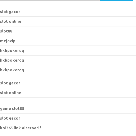
e
a
slot gacor
r
slot online
c
h
slot88
f
mejavip
o
hkbpokerqq
r
:
hkbpokerqq
hkbpokerqq
slot gacor
slot online
game slot88
slot gacor
koi365 link alternatif