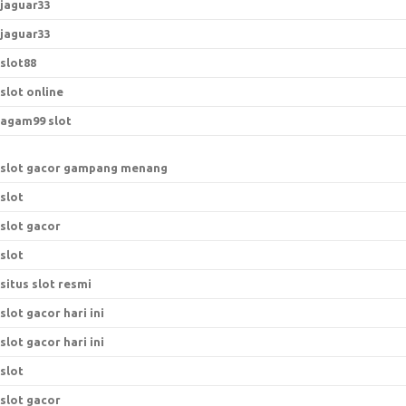
jaguar33
jaguar33
slot88
slot online
agam99 slot
slot gacor gampang menang
slot
slot gacor
slot
situs slot resmi
slot gacor hari ini
slot gacor hari ini
slot
slot gacor