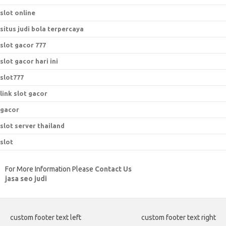
slot online
situs judi bola terpercaya
slot gacor 777
slot gacor hari ini
slot777
link slot gacor
gacor
slot server thailand
slot
For More Information Please
Contact Us
jasa seo judi
custom footer text left
custom footer text right