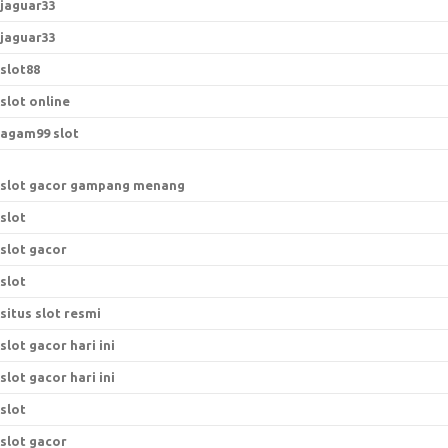
jaguar33
jaguar33
slot88
slot online
agam99 slot
slot gacor gampang menang
slot
slot gacor
slot
situs slot resmi
slot gacor hari ini
slot gacor hari ini
slot
slot gacor