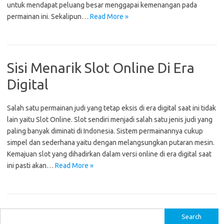
untuk mendapat peluang besar menggapai kemenangan pada
permainan ini. Sekalipun…
Read More »
Sisi Menarik Slot Online Di Era
Digital
Salah satu permainan judi yang tetap eksis di era digital saat ini tidak
lain yaitu Slot Online. Slot sendiri menjadi salah satu jenis judi yang
paling banyak diminati di Indonesia. Sistem permainannya cukup
simpel dan sederhana yaitu dengan melangsungkan putaran mesin.
Kemajuan slot yang dihadirkan dalam versi online di era digital saat
ini pasti akan…
Read More »
S