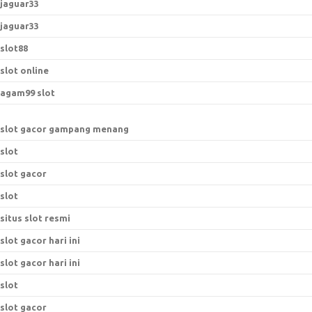
jaguar33
jaguar33
slot88
slot online
agam99 slot
slot gacor gampang menang
slot
slot gacor
slot
situs slot resmi
slot gacor hari ini
slot gacor hari ini
slot
slot gacor