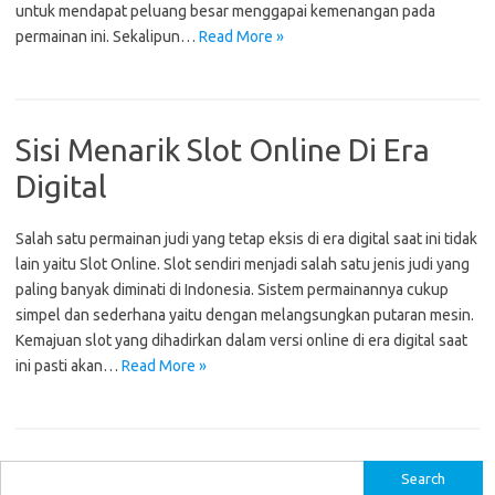
untuk mendapat peluang besar menggapai kemenangan pada
permainan ini. Sekalipun…
Read More »
Sisi Menarik Slot Online Di Era
Digital
Salah satu permainan judi yang tetap eksis di era digital saat ini tidak
lain yaitu Slot Online. Slot sendiri menjadi salah satu jenis judi yang
paling banyak diminati di Indonesia. Sistem permainannya cukup
simpel dan sederhana yaitu dengan melangsungkan putaran mesin.
Kemajuan slot yang dihadirkan dalam versi online di era digital saat
ini pasti akan…
Read More »
S