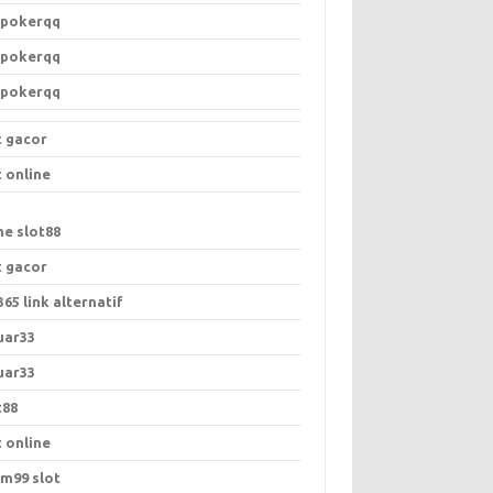
bpokerqq
bpokerqq
bpokerqq
t gacor
t online
e slot88
t gacor
365 link alternatif
uar33
uar33
t88
t online
m99 slot