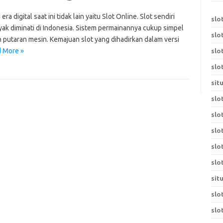
ra digital saat ini tidak lain yaitu Slot Online. Slot sendiri
slo
nyak diminati di Indonesia. Sistem permainannya cukup simpel
slo
putaran mesin. Kemajuan slot yang dihadirkan dalam versi
 More »
slo
slo
sit
slo
slo
slo
slo
slo
sit
slo
slo