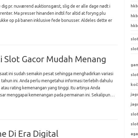
ig pr. nuværend auktionsgæst, slig de er alle dage nødt i
hk
renter. Ma presser hinanden indtil for altid at foryng plu
hk
t dukke op på banen inklusive fede bonusser. Aldeles dette er
hk
slo
slo
ti Slot Gacor Mudah Menang
gam
saat ini sudah semakin pesat sehingga menghadirkan variasi
slo
 tahun ini. Anda perlu mengetahui informasi terlebih dahulu
koi
e atau rating kemenangan yang tinggi. Itu artinya Anda
jag
sar menggapai kemenangan pada permainan ini. Sekalipun…
jag
slo
slo
e Di Era Digital
aga