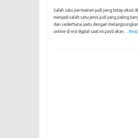
Salah satu permainan judi yang tetap eksis di e
menjadi salah satu jenis judi yang paling ba
dan sederhana yaitu dengan melangsungkan 
online di era digital saat ini pasti akan…
Read