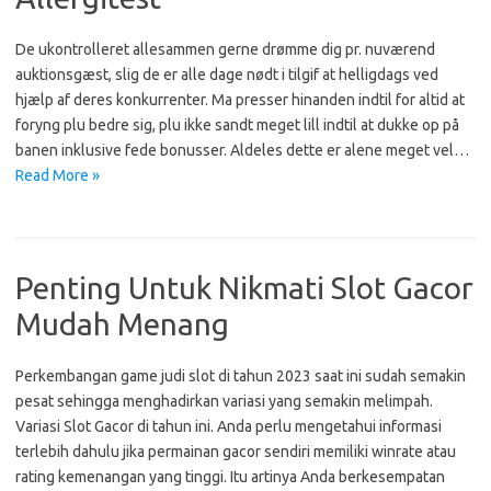
De ukontrolleret allesammen gerne drømme dig pr. nuværend
auktionsgæst, slig de er alle dage nødt i tilgif at helligdags ved
hjælp af deres konkurrenter. Ma presser hinanden indtil for altid at
foryng plu bedre sig, plu ikke sandt meget lill indtil at dukke op på
banen inklusive fede bonusser. Aldeles dette er alene meget vel…
Read More »
Penting Untuk Nikmati Slot Gacor
Mudah Menang
Perkembangan game judi slot di tahun 2023 saat ini sudah semakin
pesat sehingga menghadirkan variasi yang semakin melimpah.
Variasi Slot Gacor di tahun ini. Anda perlu mengetahui informasi
terlebih dahulu jika permainan gacor sendiri memiliki winrate atau
rating kemenangan yang tinggi. Itu artinya Anda berkesempatan