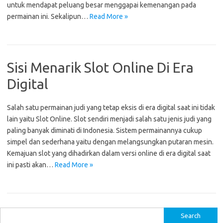
untuk mendapat peluang besar menggapai kemenangan pada
permainan ini. Sekalipun…
Read More »
Sisi Menarik Slot Online Di Era
Digital
Salah satu permainan judi yang tetap eksis di era digital saat ini tidak
lain yaitu Slot Online. Slot sendiri menjadi salah satu jenis judi yang
paling banyak diminati di Indonesia. Sistem permainannya cukup
simpel dan sederhana yaitu dengan melangsungkan putaran mesin.
Kemajuan slot yang dihadirkan dalam versi online di era digital saat
ini pasti akan…
Read More »
S