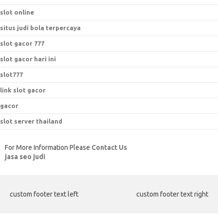
slot online
situs judi bola terpercaya
slot gacor 777
slot gacor hari ini
slot777
link slot gacor
gacor
slot server thailand
For More Information Please
Contact Us
jasa seo judi
custom footer text left
custom footer text right