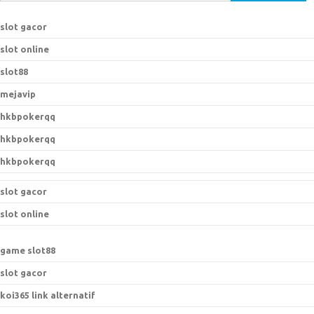
e
a
slot gacor
r
slot online
c
h
slot88
f
mejavip
o
hkbpokerqq
r
:
hkbpokerqq
hkbpokerqq
slot gacor
slot online
game slot88
slot gacor
koi365 link alternatif