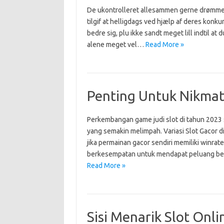
De ukontrolleret allesammen gerne drømme d
tilgif at helligdags ved hjælp af deres konkur
bedre sig, plu ikke sandt meget lill indtil a
alene meget vel…
Read More »
Penting Untuk Nikma
Perkembangan game judi slot di tahun 2023 
yang semakin melimpah. Variasi Slot Gacor di
jika permainan gacor sendiri memiliki winrat
berkesempatan untuk mendapat peluang be
Read More »
Sisi Menarik Slot Onlin