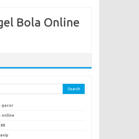
gel Bola Online
rch
t gacor
t online
t88
avip