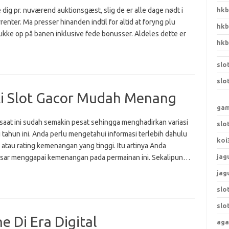
ig pr. nuværend auktionsgæst, slig de er alle dage nødt i
hk
renter. Ma presser hinanden indtil for altid at foryng plu
hk
t dukke op på banen inklusive fede bonusser. Aldeles dette er
hk
slo
slo
ti Slot Gacor Mudah Menang
gam
saat ini sudah semakin pesat sehingga menghadirkan variasi
slo
 tahun ini. Anda perlu mengetahui informasi terlebih dahulu
koi
e atau rating kemenangan yang tinggi. Itu artinya Anda
jag
sar menggapai kemenangan pada permainan ini. Sekalipun…
jag
slo
slo
e Di Era Digital
aga