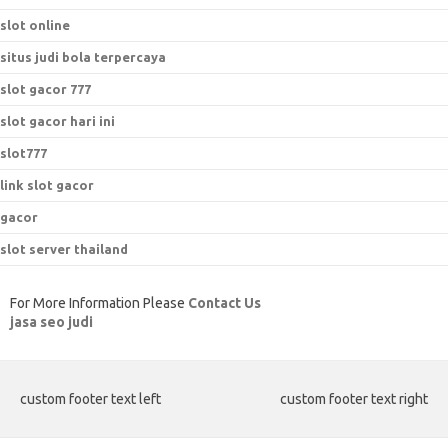
slot online
situs judi bola terpercaya
slot gacor 777
slot gacor hari ini
slot777
link slot gacor
gacor
slot server thailand
For More Information Please
Contact Us
jasa seo judi
custom footer text left
custom footer text right