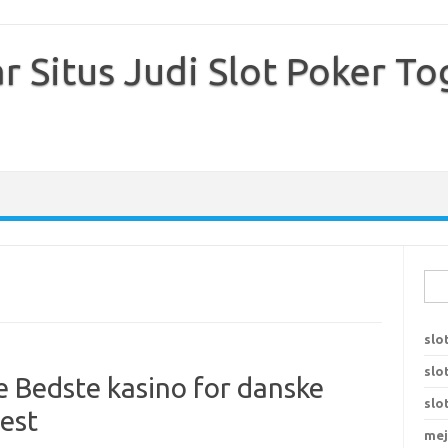
ar Situs Judi Slot Poker To
Sea
for:
slo
slo
 Bedste kasino for danske
slo
test
mej