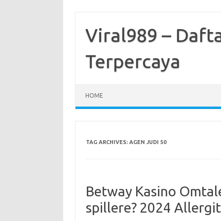
Skip
to
content
Viral989 – Daft
Terpercaya
HOME
TAG ARCHIVES:
AGEN JUDI 50
Betway Kasino Omtale
spillere? 2024 Allergi