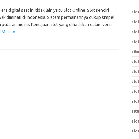
ra digital saat ini tidak lain yaitu Slot Online. Slot sendiri
slo
nyak diminati di Indonesia. Sistem permainannya cukup simpel
slo
putaran mesin. Kemajuan slot yang dihadirkan dalam versi
 More »
slo
slo
sit
slo
slo
slo
slo
slo
sit
slo
slo