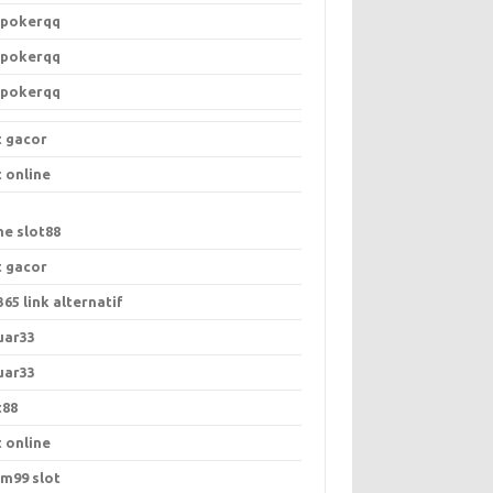
bpokerqq
bpokerqq
bpokerqq
t gacor
t online
e slot88
t gacor
365 link alternatif
uar33
uar33
t88
t online
m99 slot