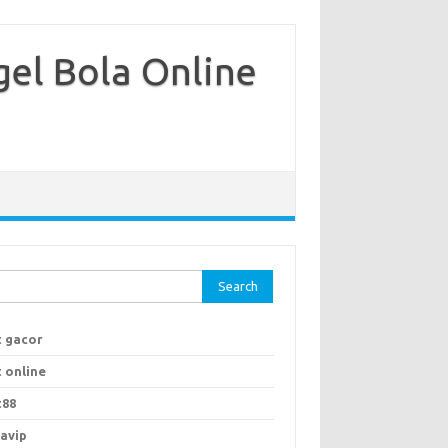
gel Bola Online
rch
t gacor
t online
t88
avip