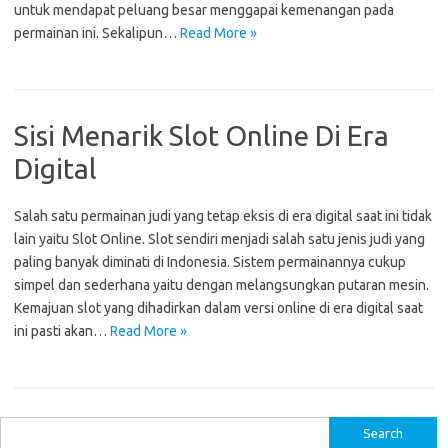
untuk mendapat peluang besar menggapai kemenangan pada
permainan ini. Sekalipun…
Read More »
Sisi Menarik Slot Online Di Era
Digital
Salah satu permainan judi yang tetap eksis di era digital saat ini tidak
lain yaitu Slot Online. Slot sendiri menjadi salah satu jenis judi yang
paling banyak diminati di Indonesia. Sistem permainannya cukup
simpel dan sederhana yaitu dengan melangsungkan putaran mesin.
Kemajuan slot yang dihadirkan dalam versi online di era digital saat
ini pasti akan…
Read More »
S