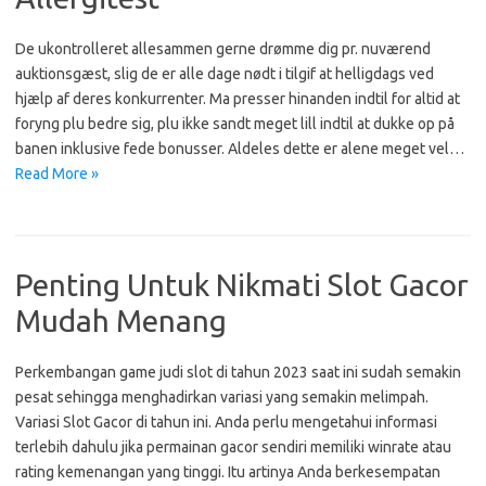
De ukontrolleret allesammen gerne drømme dig pr. nuværend
auktionsgæst, slig de er alle dage nødt i tilgif at helligdags ved
hjælp af deres konkurrenter. Ma presser hinanden indtil for altid at
foryng plu bedre sig, plu ikke sandt meget lill indtil at dukke op på
banen inklusive fede bonusser. Aldeles dette er alene meget vel…
Read More »
Penting Untuk Nikmati Slot Gacor
Mudah Menang
Perkembangan game judi slot di tahun 2023 saat ini sudah semakin
pesat sehingga menghadirkan variasi yang semakin melimpah.
Variasi Slot Gacor di tahun ini. Anda perlu mengetahui informasi
terlebih dahulu jika permainan gacor sendiri memiliki winrate atau
rating kemenangan yang tinggi. Itu artinya Anda berkesempatan