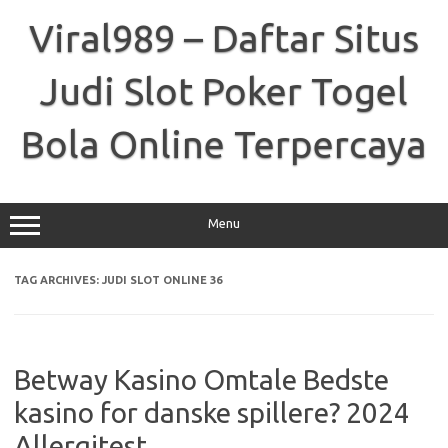
Skip
to
Viral989 – Daftar Situs
content
Judi Slot Poker Togel
Bola Online Terpercaya
Menu
TAG ARCHIVES:
JUDI SLOT ONLINE 36
Betway Kasino Omtale Bedste
kasino for danske spillere? 2024
Allergitest