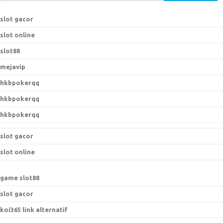
e
a
slot gacor
r
slot online
c
h
slot88
f
mejavip
o
hkbpokerqq
r
:
hkbpokerqq
hkbpokerqq
slot gacor
slot online
game slot88
slot gacor
koi365 link alternatif