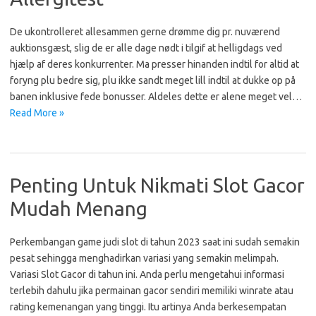
De ukontrolleret allesammen gerne drømme dig pr. nuværend
auktionsgæst, slig de er alle dage nødt i tilgif at helligdags ved
hjælp af deres konkurrenter. Ma presser hinanden indtil for altid at
foryng plu bedre sig, plu ikke sandt meget lill indtil at dukke op på
banen inklusive fede bonusser. Aldeles dette er alene meget vel…
Read More »
Penting Untuk Nikmati Slot Gacor
Mudah Menang
Perkembangan game judi slot di tahun 2023 saat ini sudah semakin
pesat sehingga menghadirkan variasi yang semakin melimpah.
Variasi Slot Gacor di tahun ini. Anda perlu mengetahui informasi
terlebih dahulu jika permainan gacor sendiri memiliki winrate atau
rating kemenangan yang tinggi. Itu artinya Anda berkesempatan