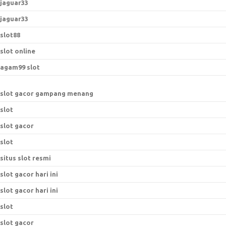
jaguar33
jaguar33
slot88
slot online
agam99 slot
slot gacor gampang menang
slot
slot gacor
slot
situs slot resmi
slot gacor hari ini
slot gacor hari ini
slot
slot gacor