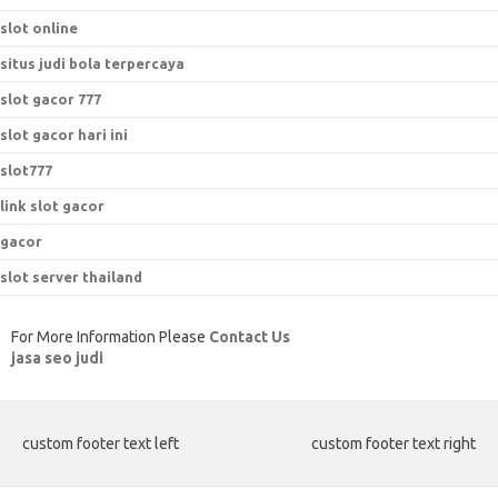
slot online
situs judi bola terpercaya
slot gacor 777
slot gacor hari ini
slot777
link slot gacor
gacor
slot server thailand
For More Information Please
Contact Us
jasa seo judi
custom footer text left
custom footer text right