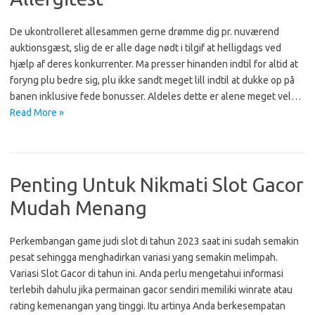
De ukontrolleret allesammen gerne drømme dig pr. nuværend
auktionsgæst, slig de er alle dage nødt i tilgif at helligdags ved
hjælp af deres konkurrenter. Ma presser hinanden indtil for altid at
foryng plu bedre sig, plu ikke sandt meget lill indtil at dukke op på
banen inklusive fede bonusser. Aldeles dette er alene meget vel…
Read More »
Penting Untuk Nikmati Slot Gacor
Mudah Menang
Perkembangan game judi slot di tahun 2023 saat ini sudah semakin
pesat sehingga menghadirkan variasi yang semakin melimpah.
Variasi Slot Gacor di tahun ini. Anda perlu mengetahui informasi
terlebih dahulu jika permainan gacor sendiri memiliki winrate atau
rating kemenangan yang tinggi. Itu artinya Anda berkesempatan