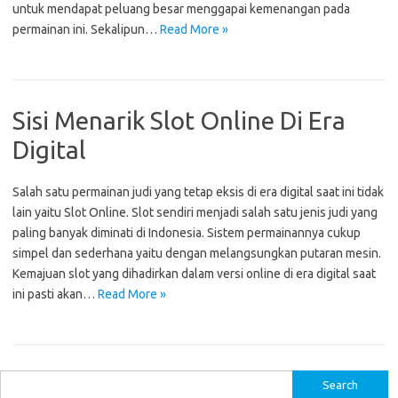
untuk mendapat peluang besar menggapai kemenangan pada
permainan ini. Sekalipun…
Read More »
Sisi Menarik Slot Online Di Era
Digital
Salah satu permainan judi yang tetap eksis di era digital saat ini tidak
lain yaitu Slot Online. Slot sendiri menjadi salah satu jenis judi yang
paling banyak diminati di Indonesia. Sistem permainannya cukup
simpel dan sederhana yaitu dengan melangsungkan putaran mesin.
Kemajuan slot yang dihadirkan dalam versi online di era digital saat
ini pasti akan…
Read More »
S