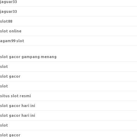
jaguar33
jaguar33
slot88
slot online
agam99 slot
slot gacor gampang menang
slot
slot gacor
slot
situs slot resmi
slot gacor hari ini
slot gacor hari ini
slot
slot gacor