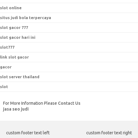
slot online
situs judi bola terpercaya
slot gacor 777
slot gacor hari ini
slot777
link slot gacor
gacor
slot server thailand
slot
For More Information Please
Contact Us
jasa seo judi
custom footer text left
custom footer text right