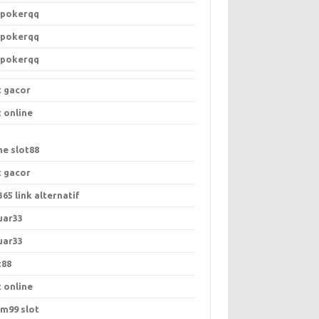
bpokerqq
bpokerqq
bpokerqq
t gacor
t online
e slot88
t gacor
365 link alternatif
uar33
uar33
t88
t online
m99 slot