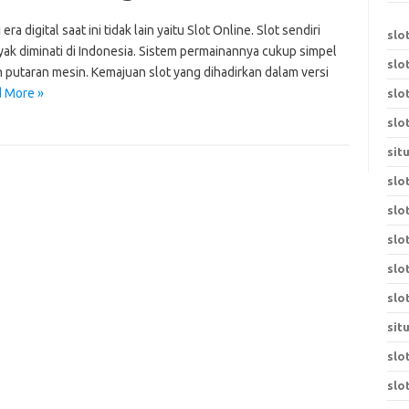
ra digital saat ini tidak lain yaitu Slot Online. Slot sendiri
slo
nyak diminati di Indonesia. Sistem permainannya cukup simpel
slo
putaran mesin. Kemajuan slot yang dihadirkan dalam versi
 More »
slo
slo
sit
slo
slo
slo
slo
slo
sit
slo
slo