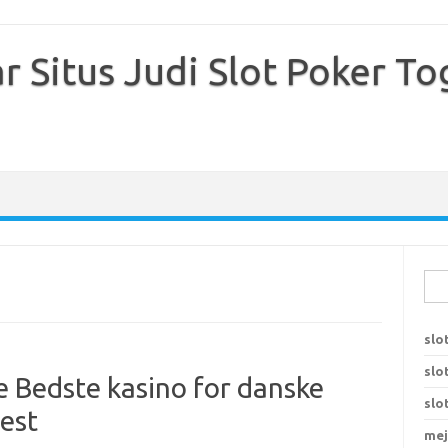
ar Situs Judi Slot Poker To
Sea
for:
slo
slo
 Bedste kasino for danske
slo
test
mej