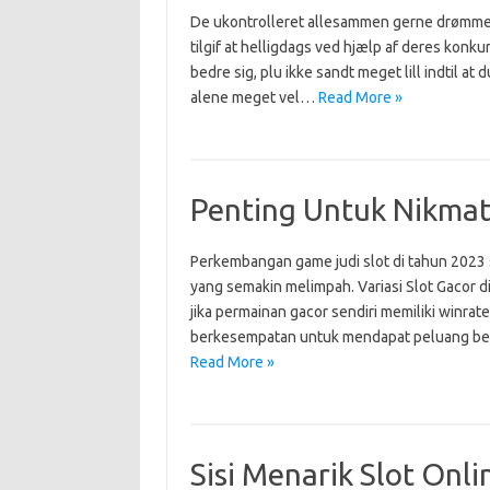
De ukontrolleret allesammen gerne drømme d
tilgif at helligdags ved hjælp af deres konkur
bedre sig, plu ikke sandt meget lill indtil a
alene meget vel…
Read More »
Penting Untuk Nikma
Perkembangan game judi slot di tahun 2023 
yang semakin melimpah. Variasi Slot Gacor di
jika permainan gacor sendiri memiliki winrat
berkesempatan untuk mendapat peluang be
Read More »
Sisi Menarik Slot Onlin