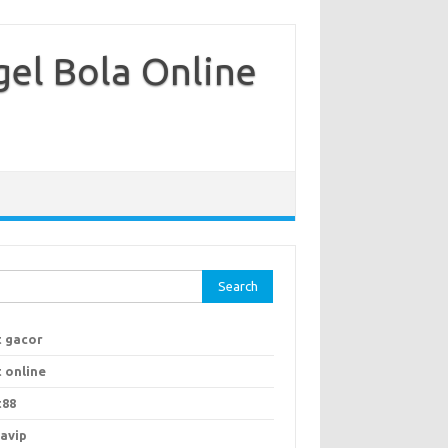
gel Bola Online
rch
t gacor
t online
t88
avip