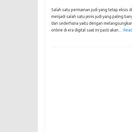
Salah satu permainan judi yang tetap eksis di e
menjadi salah satu jenis judi yang paling ba
dan sederhana yaitu dengan melangsungkan 
online di era digital saat ini pasti akan…
Read