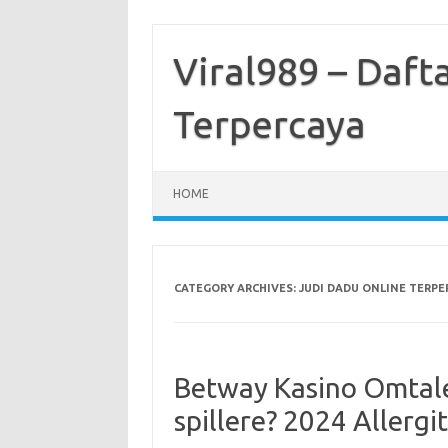
Skip
to
content
Viral989 – Daft
Terpercaya
HOME
CATEGORY ARCHIVES:
JUDI DADU ONLINE TERPE
Betway Kasino Omtale
spillere? 2024 Allergi