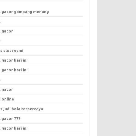
t gacor gampang menang
t
t gacor
t
us slot resmi
t gacor hari ini
t gacor hari ini
t
t gacor
t online
us judi bola terpercaya
t gacor 777
t gacor hari ini