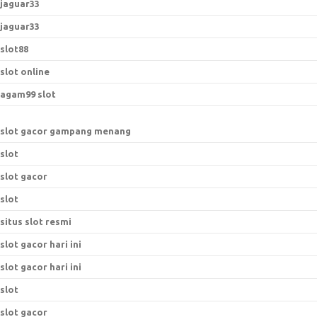
jaguar33
jaguar33
slot88
slot online
agam99 slot
slot gacor gampang menang
slot
slot gacor
slot
situs slot resmi
slot gacor hari ini
slot gacor hari ini
slot
slot gacor