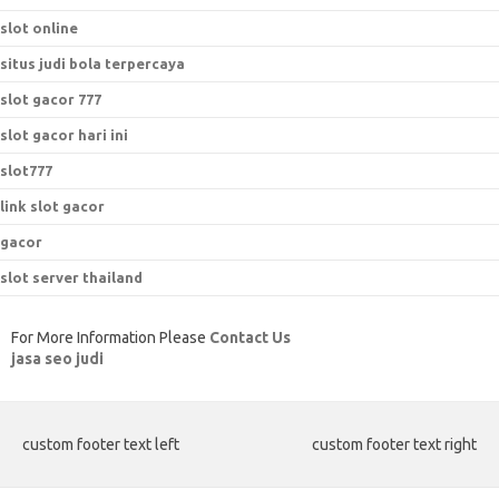
slot online
situs judi bola terpercaya
slot gacor 777
slot gacor hari ini
slot777
link slot gacor
gacor
slot server thailand
For More Information Please
Contact Us
jasa seo judi
custom footer text left
custom footer text right