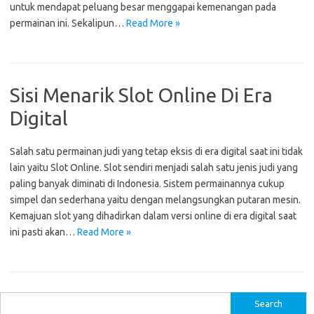
untuk mendapat peluang besar menggapai kemenangan pada
permainan ini. Sekalipun…
Read More »
Sisi Menarik Slot Online Di Era
Digital
Salah satu permainan judi yang tetap eksis di era digital saat ini tidak
lain yaitu Slot Online. Slot sendiri menjadi salah satu jenis judi yang
paling banyak diminati di Indonesia. Sistem permainannya cukup
simpel dan sederhana yaitu dengan melangsungkan putaran mesin.
Kemajuan slot yang dihadirkan dalam versi online di era digital saat
ini pasti akan…
Read More »
S