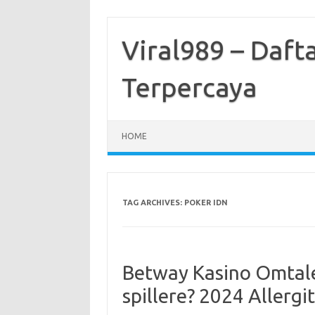
Skip
to
content
Viral989 – Daft
Terpercaya
HOME
TAG ARCHIVES:
POKER IDN
Betway Kasino Omtale
spillere? 2024 Allergi