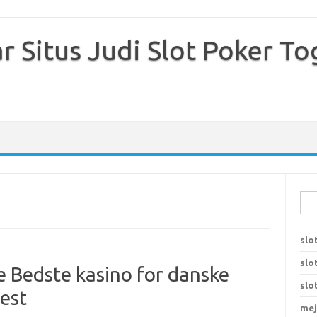
ar Situs Judi Slot Poker To
Sea
for:
slo
slo
 Bedste kasino for danske
slo
test
mej