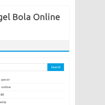
gel Bola Online
rch
t gacor
t online
t88
avip