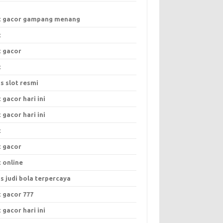
t gacor gampang menang
t
t gacor
t
us slot resmi
t gacor hari ini
t gacor hari ini
t
t gacor
t online
us judi bola terpercaya
t gacor 777
t gacor hari ini