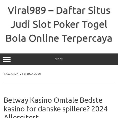
Skip
to
Viral989 – Daftar Situs
content
Judi Slot Poker Togel
Bola Online Terpercaya
Menu
TAG ARCHIVES:
DOA JUDI
Betway Kasino Omtale Bedste
kasino for danske spillere? 2024
Allergitest