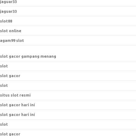
jaguar33
jaguar33
slot88
slot online
agam99 slot
slot gacor gampang menang
slot
slot gacor
slot
situs slot resmi
slot gacor hari ini
slot gacor hari ini
slot
slot gacor