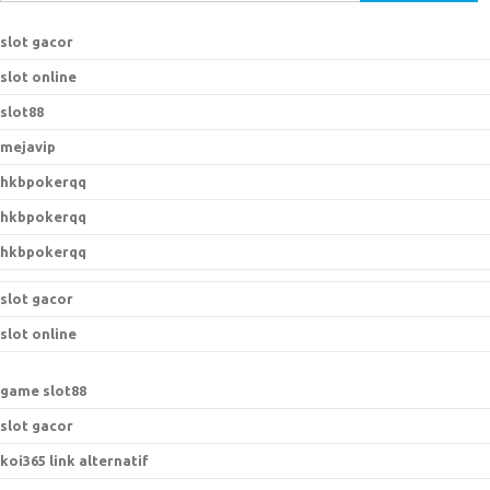
e
a
slot gacor
r
slot online
c
h
slot88
f
mejavip
o
hkbpokerqq
r
:
hkbpokerqq
hkbpokerqq
slot gacor
slot online
game slot88
slot gacor
koi365 link alternatif