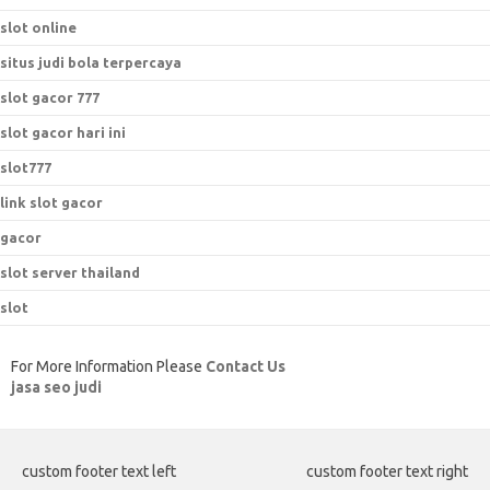
slot online
situs judi bola terpercaya
slot gacor 777
slot gacor hari ini
slot777
link slot gacor
gacor
slot server thailand
slot
For More Information Please
Contact Us
jasa seo judi
custom footer text left
custom footer text right