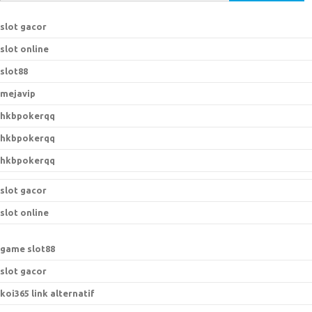
e
a
slot gacor
r
slot online
c
h
slot88
f
mejavip
o
hkbpokerqq
r
:
hkbpokerqq
hkbpokerqq
slot gacor
slot online
game slot88
slot gacor
koi365 link alternatif