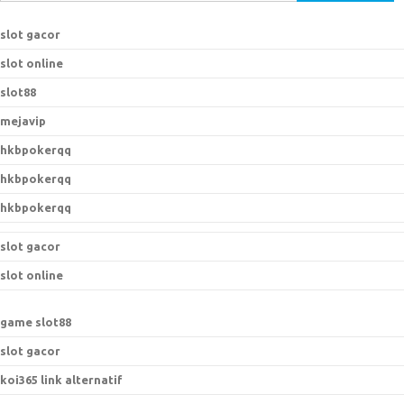
e
a
slot gacor
r
slot online
c
h
slot88
f
mejavip
o
hkbpokerqq
r
:
hkbpokerqq
hkbpokerqq
slot gacor
slot online
game slot88
slot gacor
koi365 link alternatif