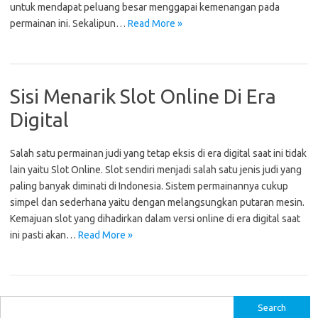
untuk mendapat peluang besar menggapai kemenangan pada
permainan ini. Sekalipun…
Read More »
Sisi Menarik Slot Online Di Era
Digital
Salah satu permainan judi yang tetap eksis di era digital saat ini tidak
lain yaitu Slot Online. Slot sendiri menjadi salah satu jenis judi yang
paling banyak diminati di Indonesia. Sistem permainannya cukup
simpel dan sederhana yaitu dengan melangsungkan putaran mesin.
Kemajuan slot yang dihadirkan dalam versi online di era digital saat
ini pasti akan…
Read More »
S