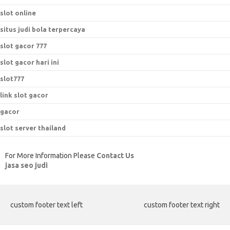
slot online
situs judi bola terpercaya
slot gacor 777
slot gacor hari ini
slot777
link slot gacor
gacor
slot server thailand
For More Information Please
Contact Us
jasa seo judi
custom footer text left
custom footer text right