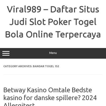
Skip
to
Viral989 – Daftar Situs
content
Judi Slot Poker Togel
Bola Online Terpercaya
Menu
CATEGORY ARCHIVES:
BANDAR TOGEL 152
Betway Kasino Omtale Bedste
kasino for danske spillere? 2024
Allergitest