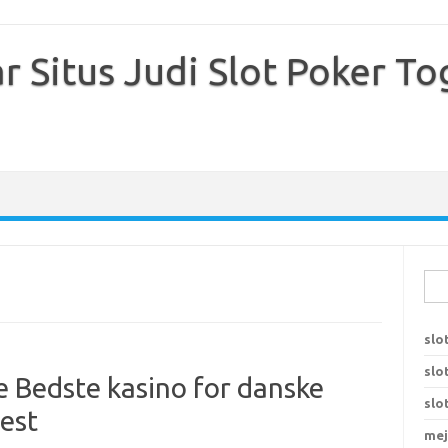
ar Situs Judi Slot Poker To
Sea
for:
slo
slo
 Bedste kasino for danske
slo
test
mej