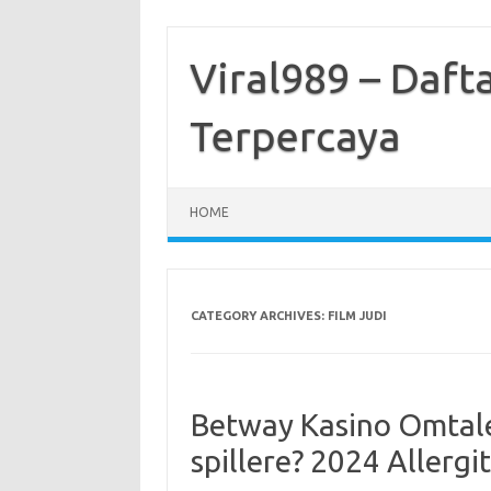
Skip
to
content
Viral989 – Daft
Terpercaya
HOME
CATEGORY ARCHIVES:
FILM JUDI
Betway Kasino Omtale
spillere? 2024 Allergi