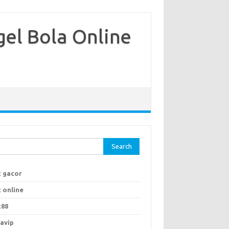
gel Bola Online
rch
t gacor
t online
t88
avip