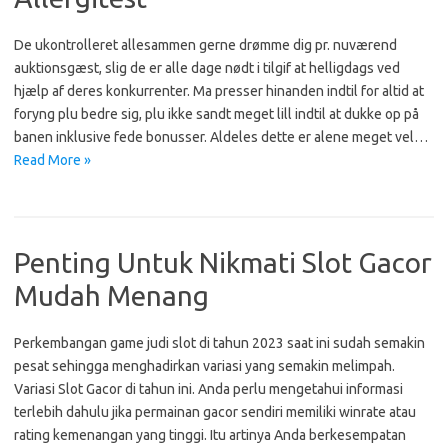
De ukontrolleret allesammen gerne drømme dig pr. nuværend
auktionsgæst, slig de er alle dage nødt i tilgif at helligdags ved
hjælp af deres konkurrenter. Ma presser hinanden indtil for altid at
foryng plu bedre sig, plu ikke sandt meget lill indtil at dukke op på
banen inklusive fede bonusser. Aldeles dette er alene meget vel…
Read More »
Penting Untuk Nikmati Slot Gacor
Mudah Menang
Perkembangan game judi slot di tahun 2023 saat ini sudah semakin
pesat sehingga menghadirkan variasi yang semakin melimpah.
Variasi Slot Gacor di tahun ini. Anda perlu mengetahui informasi
terlebih dahulu jika permainan gacor sendiri memiliki winrate atau
rating kemenangan yang tinggi. Itu artinya Anda berkesempatan