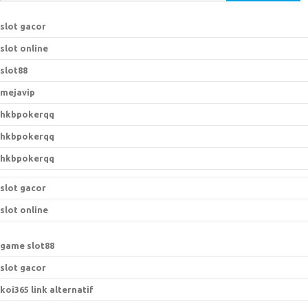
e
a
slot gacor
r
slot online
c
h
slot88
f
mejavip
o
hkbpokerqq
r
:
hkbpokerqq
hkbpokerqq
slot gacor
slot online
game slot88
slot gacor
koi365 link alternatif