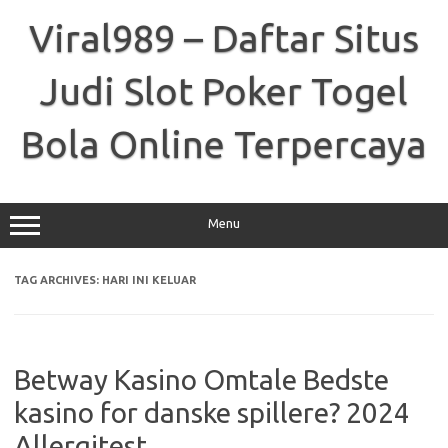
Skip
to
Viral989 – Daftar Situs
content
Judi Slot Poker Togel
Bola Online Terpercaya
Menu
TAG ARCHIVES:
HARI INI KELUAR
Betway Kasino Omtale Bedste
kasino for danske spillere? 2024
Allergitest