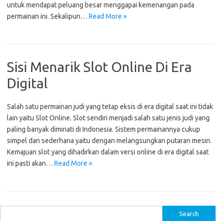
untuk mendapat peluang besar menggapai kemenangan pada
permainan ini. Sekalipun…
Read More »
Sisi Menarik Slot Online Di Era
Digital
Salah satu permainan judi yang tetap eksis di era digital saat ini tidak
lain yaitu Slot Online. Slot sendiri menjadi salah satu jenis judi yang
paling banyak diminati di Indonesia. Sistem permainannya cukup
simpel dan sederhana yaitu dengan melangsungkan putaran mesin.
Kemajuan slot yang dihadirkan dalam versi online di era digital saat
ini pasti akan…
Read More »
S