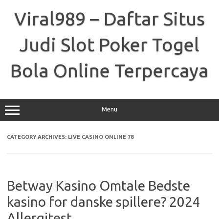
Skip
to
Viral989 – Daftar Situs
content
Judi Slot Poker Togel
Bola Online Terpercaya
Menu
CATEGORY ARCHIVES:
LIVE CASINO ONLINE 78
Betway Kasino Omtale Bedste
kasino for danske spillere? 2024
Allergitest