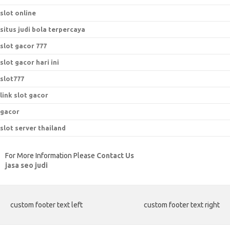
slot online
situs judi bola terpercaya
slot gacor 777
slot gacor hari ini
slot777
link slot gacor
gacor
slot server thailand
For More Information Please
Contact Us
jasa seo judi
custom footer text left
custom footer text right