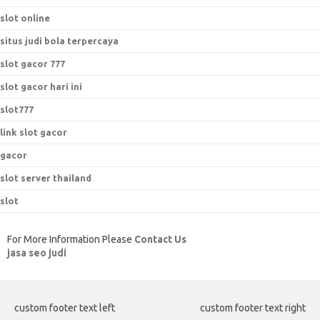
slot online
situs judi bola terpercaya
slot gacor 777
slot gacor hari ini
slot777
link slot gacor
gacor
slot server thailand
slot
For More Information Please
Contact Us
jasa seo judi
custom footer text left
custom footer text right