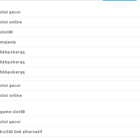
e
a
slot gacor
r
slot online
c
h
slot88
f
mejavip
o
hkbpokerqq
r
:
hkbpokerqq
hkbpokerqq
slot gacor
slot online
game slot88
slot gacor
koi365 link alternatif