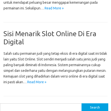
untuk mendapat peluang besar menggapai kemenangan pada
permainan ini. Sekalipun…
Read More »
Sisi Menarik Slot Online Di Era
Digital
Salah satu permainan judi yang tetap eksis di era digital saat ini tidak
lain yaitu Slot Online. Slot sendiri menjadi salah satu jenis judi yang
paling banyak diminati di Indonesia. Sistem permainannya cukup
simpel dan sederhana yaitu dengan melangsungkan putaran mesin.
Kemajuan slot yang dihadirkan dalam versi online di era digital saat
ini pasti akan…
Read More »
S