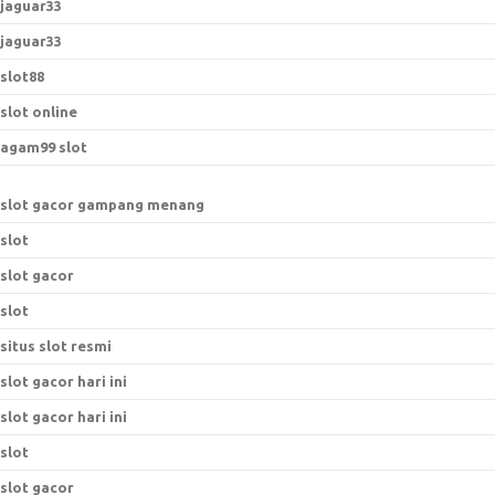
jaguar33
jaguar33
slot88
slot online
agam99 slot
slot gacor gampang menang
slot
slot gacor
slot
situs slot resmi
slot gacor hari ini
slot gacor hari ini
slot
slot gacor