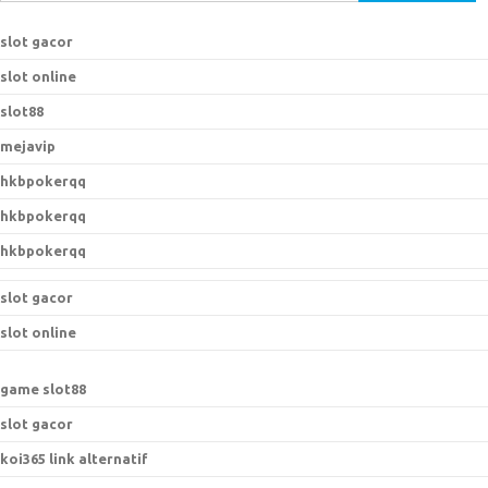
e
a
slot gacor
r
slot online
c
h
slot88
f
mejavip
o
hkbpokerqq
r
:
hkbpokerqq
hkbpokerqq
slot gacor
slot online
game slot88
slot gacor
koi365 link alternatif