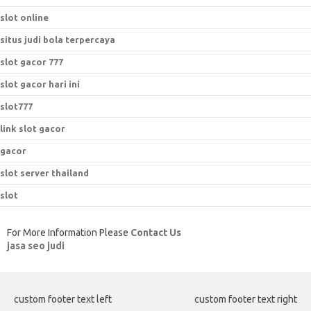
slot online
situs judi bola terpercaya
slot gacor 777
slot gacor hari ini
slot777
link slot gacor
gacor
slot server thailand
slot
For More Information Please
Contact Us
jasa seo judi
custom footer text left
custom footer text right