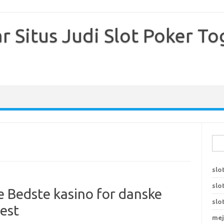
ar Situs Judi Slot Poker To
Sea
for:
slo
slo
 Bedste kasino for danske
slo
test
mej