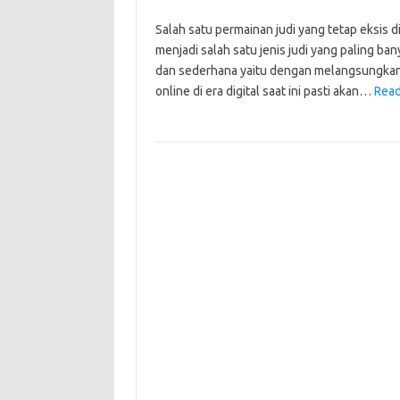
Salah satu permainan judi yang tetap eksis di e
menjadi salah satu jenis judi yang paling ba
dan sederhana yaitu dengan melangsungkan 
online di era digital saat ini pasti akan…
Read