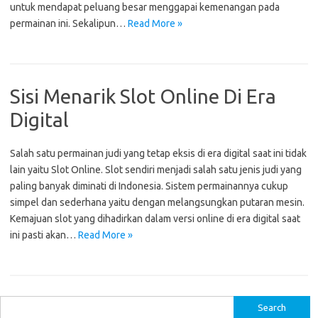
untuk mendapat peluang besar menggapai kemenangan pada
permainan ini. Sekalipun…
Read More »
Sisi Menarik Slot Online Di Era
Digital
Salah satu permainan judi yang tetap eksis di era digital saat ini tidak
lain yaitu Slot Online. Slot sendiri menjadi salah satu jenis judi yang
paling banyak diminati di Indonesia. Sistem permainannya cukup
simpel dan sederhana yaitu dengan melangsungkan putaran mesin.
Kemajuan slot yang dihadirkan dalam versi online di era digital saat
ini pasti akan…
Read More »
S