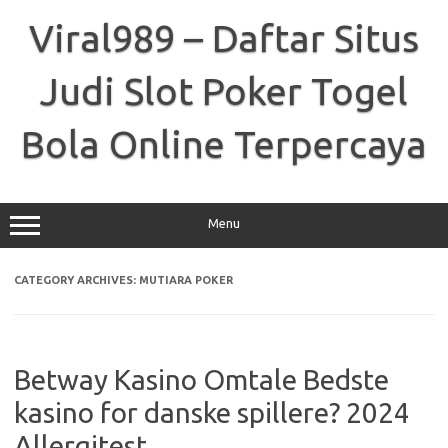
Skip
to
Viral989 – Daftar Situs
content
Judi Slot Poker Togel
Bola Online Terpercaya
Menu
CATEGORY ARCHIVES:
MUTIARA POKER
Betway Kasino Omtale Bedste
kasino for danske spillere? 2024
Allergitest