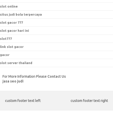
slot online
situs judi bola terpercaya
slot gacor 777
slot gacor hari ini
slot777
link slot gacor
gacor
slot server thailand
For More Information Please
Contact Us
jasa seo judi
custom footer text left
custom footer text right