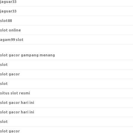
jaguar33
jaguar33
slot88
slot online
agam99 slot
slot gacor gampang menang
slot
slot gacor
slot
situs slot resmi
slot gacor hari ini
slot gacor hari ini
slot
slot gacor