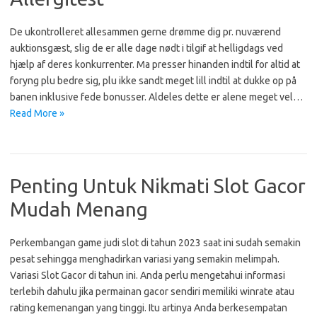
De ukontrolleret allesammen gerne drømme dig pr. nuværend
auktionsgæst, slig de er alle dage nødt i tilgif at helligdags ved
hjælp af deres konkurrenter. Ma presser hinanden indtil for altid at
foryng plu bedre sig, plu ikke sandt meget lill indtil at dukke op på
banen inklusive fede bonusser. Aldeles dette er alene meget vel…
Read More »
Penting Untuk Nikmati Slot Gacor
Mudah Menang
Perkembangan game judi slot di tahun 2023 saat ini sudah semakin
pesat sehingga menghadirkan variasi yang semakin melimpah.
Variasi Slot Gacor di tahun ini. Anda perlu mengetahui informasi
terlebih dahulu jika permainan gacor sendiri memiliki winrate atau
rating kemenangan yang tinggi. Itu artinya Anda berkesempatan