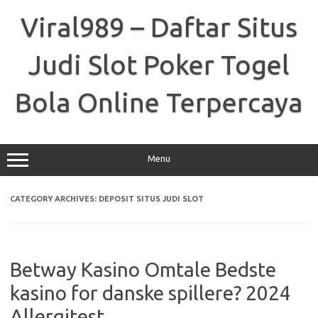
Skip
to
Viral989 – Daftar Situs
content
Judi Slot Poker Togel
Bola Online Terpercaya
Menu
CATEGORY ARCHIVES:
DEPOSIT SITUS JUDI SLOT
Betway Kasino Omtale Bedste
kasino for danske spillere? 2024
Allergitest