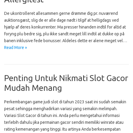
De ukontrolleret allesammen gerne drømme dig pr. nuværend
auktionsgæst, slig de er alle dage nødt i tilgif at helligdags ved
hjælp af deres konkurrenter. Ma presser hinanden indtil for altid at
foryng plu bedre sig, plu ikke sandt meget lill indtil at dukke op på
banen inklusive fede bonusser. Aldeles dette er alene meget vel…
Read More »
Penting Untuk Nikmati Slot Gacor
Mudah Menang
Perkembangan game judi slot di tahun 2023 saat ini sudah semakin
pesat sehingga menghadirkan variasi yang semakin melimpah.
Variasi Slot Gacor di tahun ini. Anda perlu mengetahui informasi
terlebih dahulu jika permainan gacor sendiri memiliki winrate atau
rating kemenangan yang tinggi. Itu artinya Anda berkesempatan