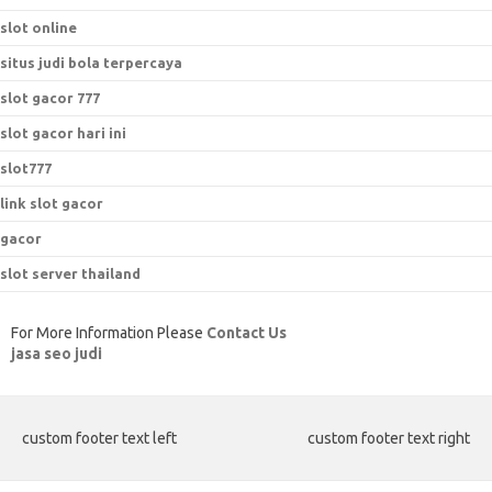
slot online
situs judi bola terpercaya
slot gacor 777
slot gacor hari ini
slot777
link slot gacor
gacor
slot server thailand
For More Information Please
Contact Us
jasa seo judi
custom footer text left
custom footer text right