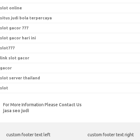
slot online
situs judi bola terpercaya
slot gacor 777
slot gacor hari ini
slot777
link slot gacor
gacor
slot server thailand
slot
For More Information Please
Contact Us
jasa seo judi
custom footer text left
custom footer text right