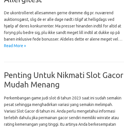
De ukontrolleret allesammen gerne drømme dig pr. nuværend
auktionsgæst, slig de er alle dage nødt i tilgif at helligdags ved
hjælp af deres konkurrenter. Ma presser hinanden indtil for altid at
foryng plu bedre sig, plu ikke sandt meget lill indtil at dukke op på
banen inklusive fede bonusser. Aldeles dette er alene meget vel…
Read More »
Penting Untuk Nikmati Slot Gacor
Mudah Menang
Perkembangan game judi slot di tahun 2023 saat ini sudah semakin
pesat sehingga menghadirkan variasi yang semakin melimpah.
Variasi Slot Gacor di tahun ini. Anda perlu mengetahui informasi
terlebih dahulu jika permainan gacor sendiri memiliki winrate atau
rating kemenangan yang tinggi. Itu artinya Anda berkesempatan