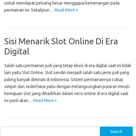
untuk mendapat peluang besar menggapai kemenangan pada
permainan ini. Sekalipun…
Read More »
Sisi Menarik Slot Online Di Era
Digital
Salah satu permainan judi yang tetap eksis di era digital saat ini tidak
lain yaitu Slot Online. Slot sendiri menjadi salah satu jenis judi yang
paling banyak diminati di Indonesia. Sistem permainannya cukup
simpel dan sederhana yaitu dengan melangsungkan putaran mesin.
Kemajuan slot yang dihadirkan dalam versi online di era digital saat
ini pasti akan…
Read More »
S