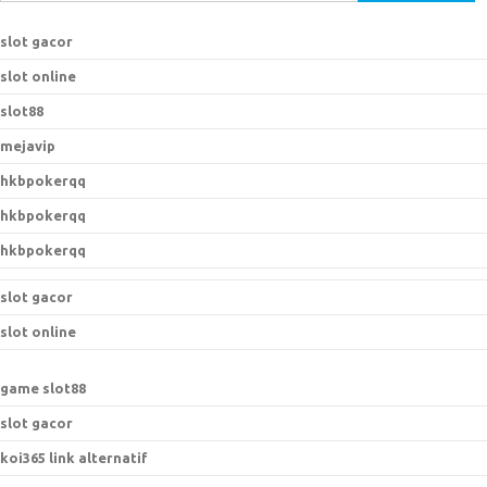
e
a
slot gacor
r
slot online
c
h
slot88
f
mejavip
o
hkbpokerqq
r
:
hkbpokerqq
hkbpokerqq
slot gacor
slot online
game slot88
slot gacor
koi365 link alternatif