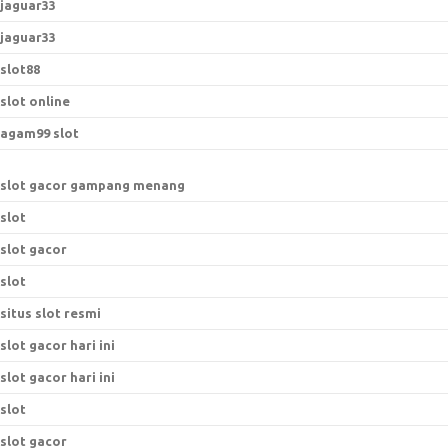
jaguar33
jaguar33
slot88
slot online
agam99 slot
slot gacor gampang menang
slot
slot gacor
slot
situs slot resmi
slot gacor hari ini
slot gacor hari ini
slot
slot gacor