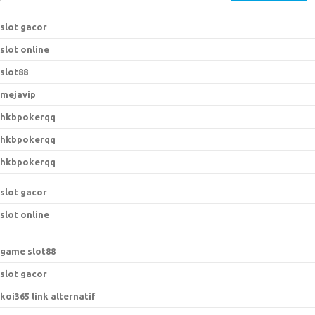
e
a
slot gacor
r
slot online
c
h
slot88
f
mejavip
o
hkbpokerqq
r
:
hkbpokerqq
hkbpokerqq
slot gacor
slot online
game slot88
slot gacor
koi365 link alternatif