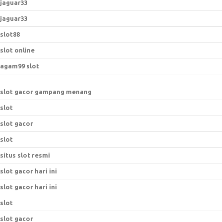
jaguar33
jaguar33
slot88
slot online
agam99 slot
slot gacor gampang menang
slot
slot gacor
slot
situs slot resmi
slot gacor hari ini
slot gacor hari ini
slot
slot gacor