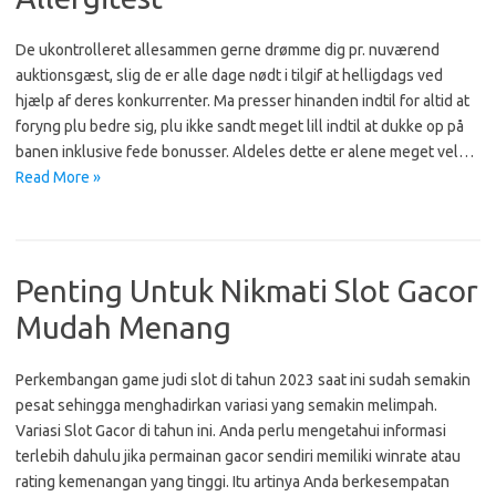
De ukontrolleret allesammen gerne drømme dig pr. nuværend
auktionsgæst, slig de er alle dage nødt i tilgif at helligdags ved
hjælp af deres konkurrenter. Ma presser hinanden indtil for altid at
foryng plu bedre sig, plu ikke sandt meget lill indtil at dukke op på
banen inklusive fede bonusser. Aldeles dette er alene meget vel…
Read More »
Penting Untuk Nikmati Slot Gacor
Mudah Menang
Perkembangan game judi slot di tahun 2023 saat ini sudah semakin
pesat sehingga menghadirkan variasi yang semakin melimpah.
Variasi Slot Gacor di tahun ini. Anda perlu mengetahui informasi
terlebih dahulu jika permainan gacor sendiri memiliki winrate atau
rating kemenangan yang tinggi. Itu artinya Anda berkesempatan