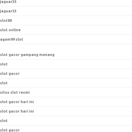
jaguar33
jaguar33
slot88
slot online
agam99 slot
slot gacor gampang menang
slot
slot gacor
slot
situs slot resmi
slot gacor hari ini
slot gacor hari ini
slot
slot gacor