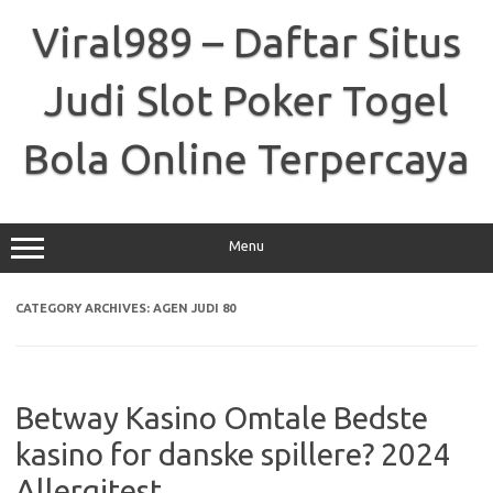
Skip
to
Viral989 – Daftar Situs
content
Judi Slot Poker Togel
Bola Online Terpercaya
Menu
CATEGORY ARCHIVES:
AGEN JUDI 80
Betway Kasino Omtale Bedste
kasino for danske spillere? 2024
Allergitest