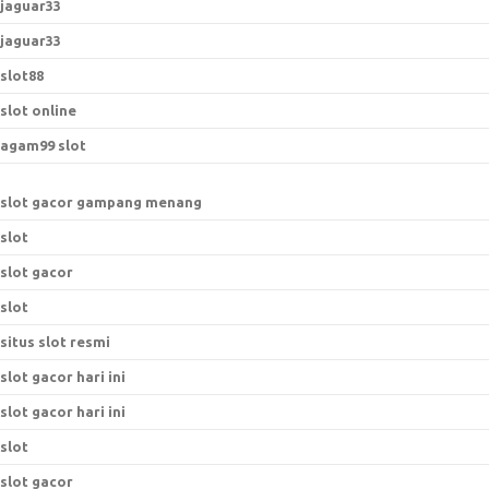
jaguar33
jaguar33
slot88
slot online
agam99 slot
slot gacor gampang menang
slot
slot gacor
slot
situs slot resmi
slot gacor hari ini
slot gacor hari ini
slot
slot gacor