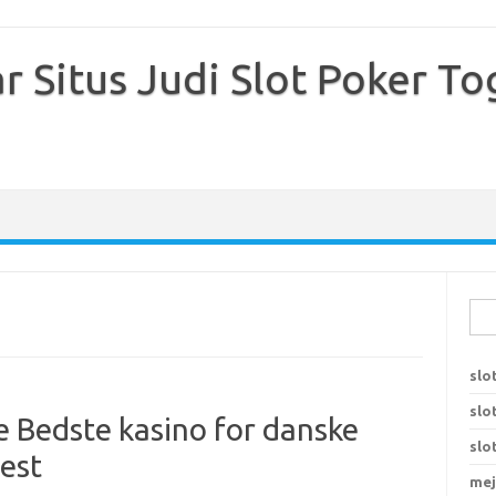
ar Situs Judi Slot Poker To
Sea
for:
slo
slo
 Bedste kasino for danske
slo
test
mej