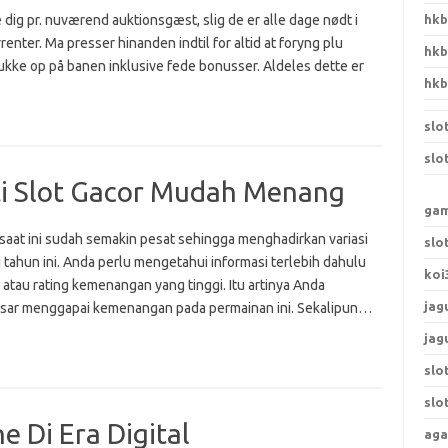
ig pr. nuværend auktionsgæst, slig de er alle dage nødt i
hk
renter. Ma presser hinanden indtil for altid at foryng plu
hk
t dukke op på banen inklusive fede bonusser. Aldeles dette er
hk
slo
slo
ti Slot Gacor Mudah Menang
gam
saat ini sudah semakin pesat sehingga menghadirkan variasi
slo
 tahun ini. Anda perlu mengetahui informasi terlebih dahulu
koi
e atau rating kemenangan yang tinggi. Itu artinya Anda
jag
sar menggapai kemenangan pada permainan ini. Sekalipun…
jag
slo
slo
e Di Era Digital
aga