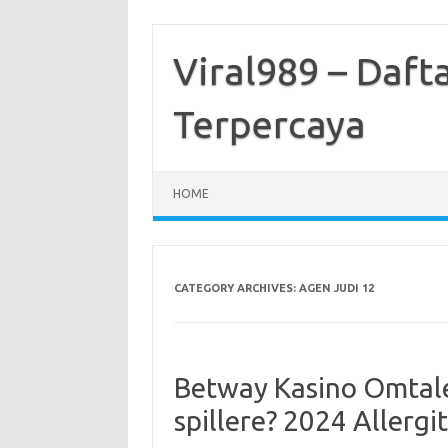
Skip
to
content
Viral989 – Daft
Terpercaya
HOME
CATEGORY ARCHIVES:
AGEN JUDI 12
Betway Kasino Omtale
spillere? 2024 Allergi