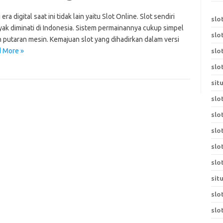
ra digital saat ini tidak lain yaitu Slot Online. Slot sendiri
slo
nyak diminati di Indonesia. Sistem permainannya cukup simpel
slo
putaran mesin. Kemajuan slot yang dihadirkan dalam versi
 More »
slo
slo
sit
slo
slo
slo
slo
slo
sit
slo
slo