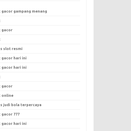
t gacor gampang menang
t
t gacor
t
us slot resmi
t gacor hari ini
t gacor hari ini
t
t gacor
t online
us judi bola terpercaya
t gacor 777
t gacor hari ini