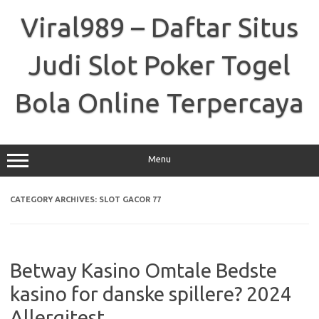
Skip
to
Viral989 – Daftar Situs
content
Judi Slot Poker Togel
Bola Online Terpercaya
Menu
CATEGORY ARCHIVES:
SLOT GACOR 77
Betway Kasino Omtale Bedste
kasino for danske spillere? 2024
Allergitest