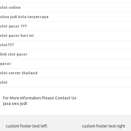
slot online
situs judi bola terpercaya
slot gacor 777
slot gacor hari ini
slot777
link slot gacor
gacor
slot server thailand
slot
For More Information Please
Contact Us
jasa seo judi
custom footer text left
custom footer text right