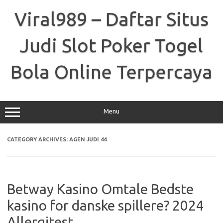
Skip
to
Viral989 – Daftar Situs
content
Judi Slot Poker Togel
Bola Online Terpercaya
Menu
CATEGORY ARCHIVES:
AGEN JUDI 44
Betway Kasino Omtale Bedste
kasino for danske spillere? 2024
Allergitest