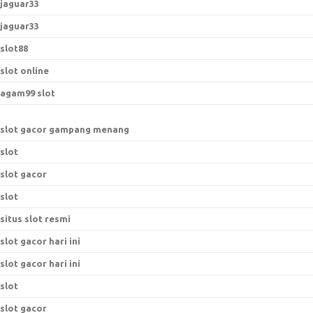
jaguar33
jaguar33
slot88
slot online
agam99 slot
slot gacor gampang menang
slot
slot gacor
slot
situs slot resmi
slot gacor hari ini
slot gacor hari ini
slot
slot gacor