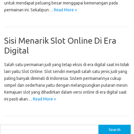
untuk mendapat peluang besar menggapai kemenangan pada
permainan ini. Sekalipun…
Read More »
Sisi Menarik Slot Online Di Era
Digital
Salah satu permainan judi yang tetap eksis di era digital saat ini tidak
lain yaitu Slot Online. Slot sendiri menjadi salah satu jenis judi yang
paling banyak diminati di Indonesia. Sistem permainannya cukup
simpel dan sederhana yaitu dengan melangsungkan putaran mesin.
Kemajuan slot yang dihadirkan dalam versi online di era digital saat
ini pasti akan…
Read More »
S