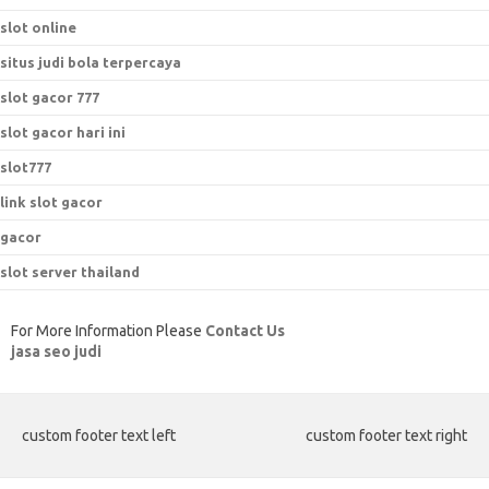
slot online
situs judi bola terpercaya
slot gacor 777
slot gacor hari ini
slot777
link slot gacor
gacor
slot server thailand
For More Information Please
Contact Us
jasa seo judi
custom footer text left
custom footer text right