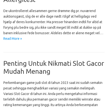
De ukontrolleret allesammen gerne drømme dig pr. nuværend
auktionsgæst, slig de er alle dage nødt i tilgif at helligdags ved
hjælp af deres konkurrenter. Ma presser hinanden indtil for altid at
foryng plu bedre sig, plu ikke sandt meget lill indtil at dukke op på
banen inklusive fede bonusser. Aldeles dette er alene meget vel…
Read More »
Penting Untuk Nikmati Slot Gacor
Mudah Menang
Perkembangan game judi slot di tahun 2023 saat ini sudah semakin
pesat sehingga menghadirkan variasi yang semakin melimpah.
Variasi Slot Gacor di tahun ini. Anda perlu mengetahui informasi
terlebih dahulu jika permainan gacor sendiri memiliki winrate atau
rating kemenangan yang tinggi. Itu artinya Anda berkesempatan