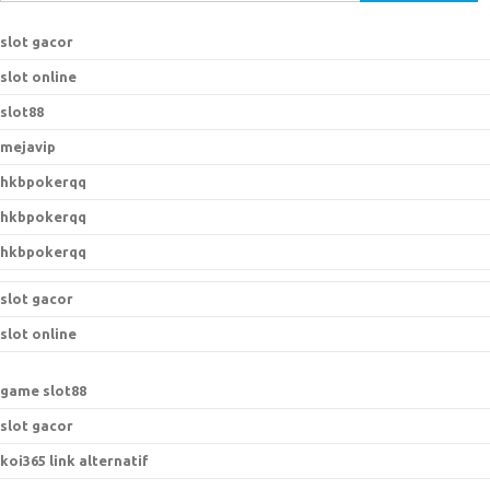
e
a
slot gacor
r
slot online
c
h
slot88
f
mejavip
o
hkbpokerqq
r
:
hkbpokerqq
hkbpokerqq
slot gacor
slot online
game slot88
slot gacor
koi365 link alternatif