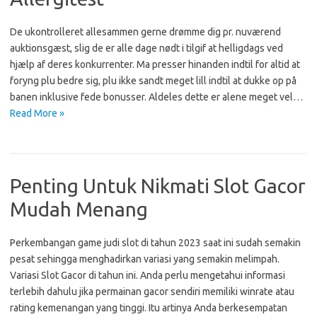
De ukontrolleret allesammen gerne drømme dig pr. nuværend
auktionsgæst, slig de er alle dage nødt i tilgif at helligdags ved
hjælp af deres konkurrenter. Ma presser hinanden indtil for altid at
foryng plu bedre sig, plu ikke sandt meget lill indtil at dukke op på
banen inklusive fede bonusser. Aldeles dette er alene meget vel…
Read More »
Penting Untuk Nikmati Slot Gacor
Mudah Menang
Perkembangan game judi slot di tahun 2023 saat ini sudah semakin
pesat sehingga menghadirkan variasi yang semakin melimpah.
Variasi Slot Gacor di tahun ini. Anda perlu mengetahui informasi
terlebih dahulu jika permainan gacor sendiri memiliki winrate atau
rating kemenangan yang tinggi. Itu artinya Anda berkesempatan