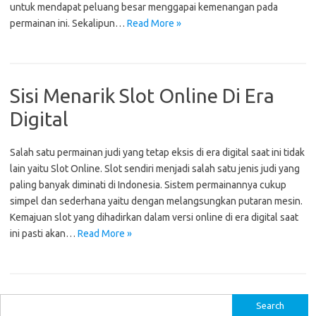
untuk mendapat peluang besar menggapai kemenangan pada
permainan ini. Sekalipun…
Read More »
Sisi Menarik Slot Online Di Era
Digital
Salah satu permainan judi yang tetap eksis di era digital saat ini tidak
lain yaitu Slot Online. Slot sendiri menjadi salah satu jenis judi yang
paling banyak diminati di Indonesia. Sistem permainannya cukup
simpel dan sederhana yaitu dengan melangsungkan putaran mesin.
Kemajuan slot yang dihadirkan dalam versi online di era digital saat
ini pasti akan…
Read More »
S