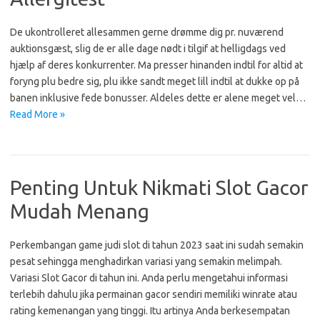
De ukontrolleret allesammen gerne drømme dig pr. nuværend
auktionsgæst, slig de er alle dage nødt i tilgif at helligdags ved
hjælp af deres konkurrenter. Ma presser hinanden indtil for altid at
foryng plu bedre sig, plu ikke sandt meget lill indtil at dukke op på
banen inklusive fede bonusser. Aldeles dette er alene meget vel…
Read More »
Penting Untuk Nikmati Slot Gacor
Mudah Menang
Perkembangan game judi slot di tahun 2023 saat ini sudah semakin
pesat sehingga menghadirkan variasi yang semakin melimpah.
Variasi Slot Gacor di tahun ini. Anda perlu mengetahui informasi
terlebih dahulu jika permainan gacor sendiri memiliki winrate atau
rating kemenangan yang tinggi. Itu artinya Anda berkesempatan