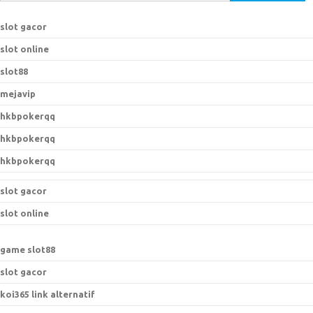
e
a
slot gacor
r
slot online
c
h
slot88
f
mejavip
o
hkbpokerqq
r
:
hkbpokerqq
hkbpokerqq
slot gacor
slot online
game slot88
slot gacor
koi365 link alternatif