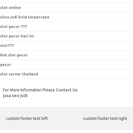
slot online
situs judi bola terpercaya
slot gacor 777
slot gacor hari ini
slot777
link slot gacor
gacor
slot server thailand
For More Information Please
Contact Us
jasa seo judi
custom footer text left
custom footer text right