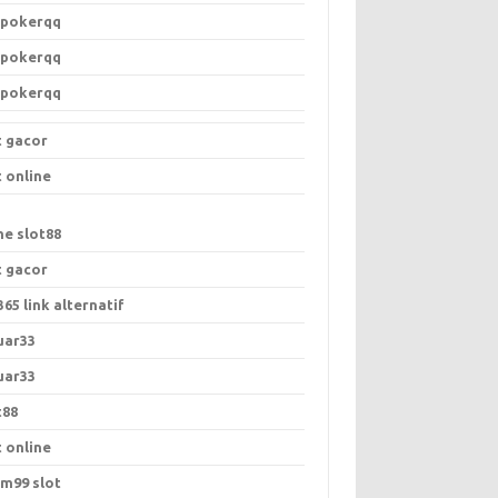
bpokerqq
bpokerqq
bpokerqq
t gacor
t online
e slot88
t gacor
365 link alternatif
uar33
uar33
t88
t online
m99 slot