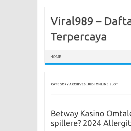
Skip
to
content
Viral989 – Daft
Terpercaya
HOME
CATEGORY ARCHIVES:
JUDI ONLINE SLOT
Betway Kasino Omtale
spillere? 2024 Allergi