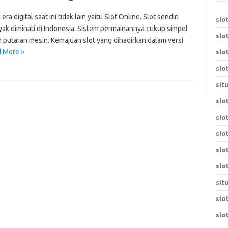
ra digital saat ini tidak lain yaitu Slot Online. Slot sendiri
slo
nyak diminati di Indonesia. Sistem permainannya cukup simpel
slo
putaran mesin. Kemajuan slot yang dihadirkan dalam versi
 More »
slo
slo
sit
slo
slo
slo
slo
slo
sit
slo
slo