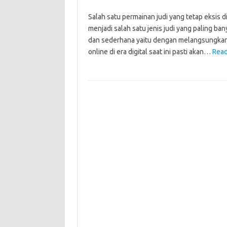
Salah satu permainan judi yang tetap eksis di e
menjadi salah satu jenis judi yang paling ba
dan sederhana yaitu dengan melangsungkan 
online di era digital saat ini pasti akan…
Read