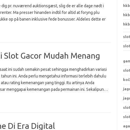
ig pr. nuværend auktionsgæst, slig de er alle dage nødt i
hk
renter. Ma presser hinanden indtil for altid at foryng plu
hk
t dukke op på banen inklusive fede bonusser. Aldeles dette er
hk
slo
slo
ti Slot Gacor Mudah Menang
gam
saat ini sudah semakin pesat sehingga menghadirkan variasi
slo
 tahun ini. Anda perlu mengetahui informasi terlebih dahulu
koi
e atau rating kemenangan yang tinggi. Itu artinya Anda
jag
sar menggapai kemenangan pada permainan ini. Sekalipun…
jag
slo
slo
e Di Era Digital
aga